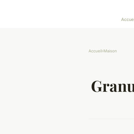
Accuei
Accueil
›
Maison
Granul