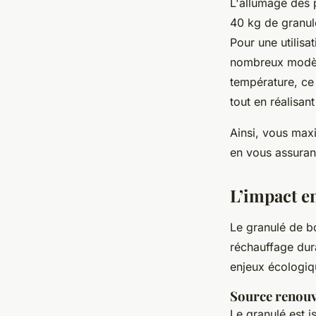
L'allumage des p
40 kg de granul
Pour une utilisa
nombreux modèl
température, ce
tout en réalisa
Ainsi, vous max
en vous assuran
L’impact e
Le granulé de bo
réchauffage dur
enjeux écologi
Source renouv
Le granulé est i