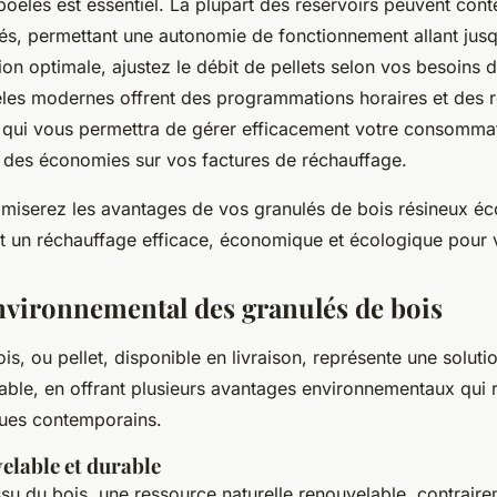
oêles est essentiel. La plupart des réservoirs peuvent conte
és, permettant une autonomie de fonctionnement allant jusq
tion optimale, ajustez le débit de pellets selon vos besoins 
es modernes offrent des programmations horaires et des 
 qui vous permettra de gérer efficacement votre consomma
nt des économies sur vos factures de réchauffage.
imiserez les avantages de vos granulés de bois résineux é
t un réchauffage efficace, économique et écologique pour v
nvironnemental des granulés de bois
is, ou pellet, disponible en livraison, représente une soluti
able, en offrant plusieurs avantages environnementaux qui
ques contemporains.
elable et durable
ssu du bois, une ressource naturelle renouvelable, contrair