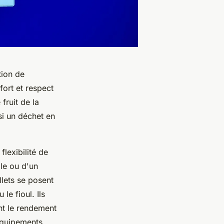
tion de
fort et respect
fruit de la
si un déchet en
flexibilité de
le ou d'un
llets se posent
e fioul. Ils
nt le rendement
 équipements