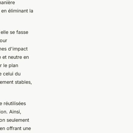
manière
en éliminant la
elle se fasse
pour
rmes d'impact
 et neutre en
r le plan
 celui du
vement stables,
 réutilisées
on. Ainsi,
non seulement
en offrant une