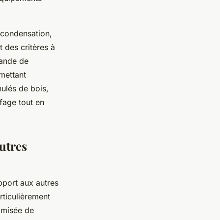
 condensation,
 des critères à
mande de
rmettant
nulés de bois,
fage tout en
autres
pport aux autres
rticulièrement
timisée de