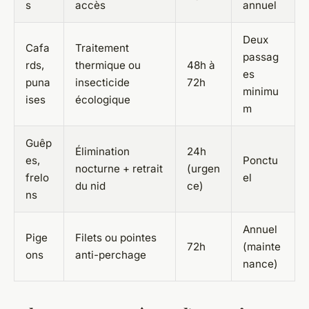
s
accès
annuel
Deux
Cafa
Traitement
passag
rds,
thermique ou
48h à
es
puna
insecticide
72h
minimu
ises
écologique
m
Guêp
Élimination
24h
es,
Ponctu
nocturne + retrait
(urgen
frelo
el
du nid
ce)
ns
Annuel
Pige
Filets ou pointes
72h
(mainte
ons
anti-perchage
nance)