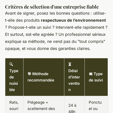
Critères de sélection d'une entreprise fiable
Avant de signer, posez les bonnes questions : utilise-
t-elle des produits
respectueux de l’environnement
? Propose-t-elle un suivi ? Intervient-elle rapidement ?
Et surtout, est-elle agréée ? Un professionnel sérieux
explique sa méthode, ne vend pas du "tout compris"
opaque, et vous donne des garanties claires.
🔍
⏳
Type
Délai
🎯 Méthode
📅 Type
de
d’inter
recommandée
de suivi
nuisi
ventio
ble
n
Rats,
Piégeage +
Ponctu
24 à
souri
scellement des
el ou
48h