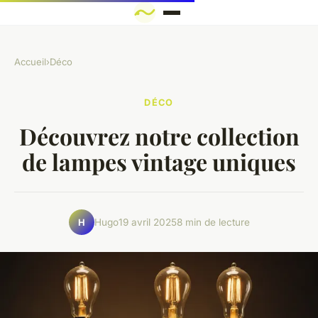
Accueil
›
Déco
DÉCO
Découvrez notre collection
de lampes vintage uniques
Hugo
19 avril 2025
8 min de lecture
H